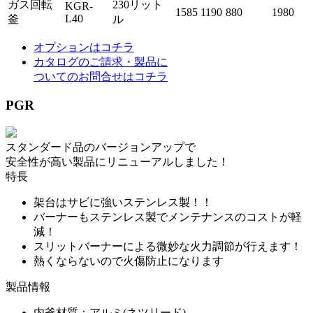
ガス回転
230リット
KGR-
1585
1190
880
1980
L40
釜
ル
オプションはコチラ
カタログのご請求・製品に
ついてのお問合せはコチラ
PGR
スタンダード品のバージョンアップで
安全性が高い製品にリニューアルしました！
特長
架台はサビに強いステンレス製！！
バーナーもステンレス製でメンテナンスのコストが軽
減！
スリットバーナーによる微妙な火力調節が行えます！
熱くならないので火傷防止になります
製品情報
内釜材質：アルミ(ネツリード)