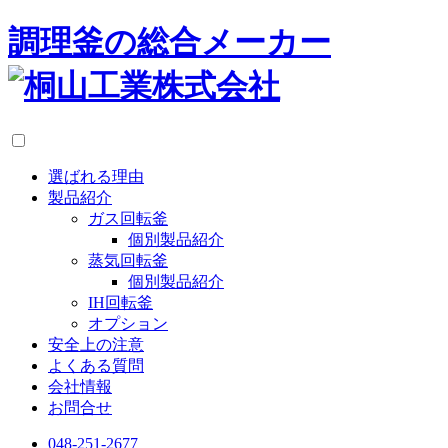
調理釜の総合メーカー
選ばれる理由
製品紹介
ガス回転釜
個別製品紹介
蒸気回転釜
個別製品紹介
IH回転釜
オプション
安全上の注意
よくある質問
会社情報
お問合せ
048-251-2677