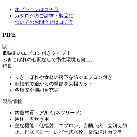
オプションはコチラ
カタログのご請求・製品に
ついてのお問合せはコチラ
PIFE
低輻射のエプロン付きタイプ！
ふきこぼれの心配なしで衛生環境も向上。
特長
ふきこぼれや食材の落下を防ぐエプロン付き
低輻射で釜からの発熱を大幅カット
各種安全機能も充実
製品情報
内釜材質：アルミ(ネツリード)
用途：煮炊き用
主な機能：低輻射、エプロン、自動点火、立消え防
止、排水ドロー、レバー式水栓、釜洗浄用カプラ