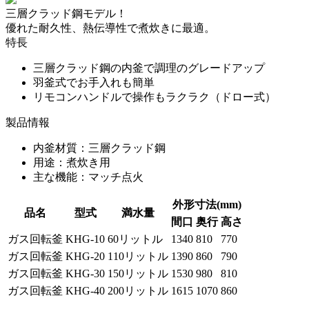
三層クラッド鋼モデル！
優れた耐久性、熱伝導性で煮炊きに最適。
特長
三層クラッド鋼の内釜で調理のグレードアップ
羽釜式でお手入れも簡単
リモコンハンドルで操作もラクラク（ドロー式）
製品情報
内釜材質：三層クラッド鋼
用途：煮炊き用
主な機能：マッチ点火
外形寸法(mm)
品名
型式
満水量
間口
奥行
高さ
ガス回転釜
KHG-10
60リットル
1340
810
770
ガス回転釜
KHG-20
110リットル
1390
860
790
ガス回転釜
KHG-30
150リットル
1530
980
810
ガス回転釜
KHG-40
200リットル
1615
1070
860