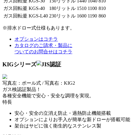
ガス回転釜
KGS-30
150リットル
1440
1040
810
ガス回転釜
KGS-40
180リットル
1510
1100
810
ガス回転釜
KGS-L40
230リットル
1600
1190
860
※排水ドロー式仕様もあります。
オプションはコチラ
カタログのご請求・製品に
ついてのお問合せはコチラ
KIGシリーズ
写真左：ポール式 / 写真右：KIG2
ガス検認証製品！
各種安全機能で安心・安全な調理を実現。
特長
安心・安全の立消え防止・過熱防止機能搭載
オプションによりお手入が簡単な新ドローが搭載可能
架台はサビに強く衛生的なステンレス製