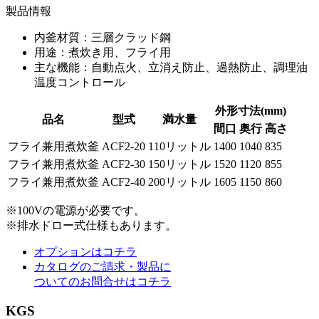
製品情報
内釜材質：三層クラッド鋼
用途：煮炊き用、フライ用
主な機能：自動点火、立消え防止、過熱防止、調理油
温度コントロール
外形寸法(mm)
品名
型式
満水量
間口
奥行
高さ
フライ兼用煮炊釜
ACF2-20
110リットル
1400
1040
835
フライ兼用煮炊釜
ACF2-30
150リットル
1520
1120
855
フライ兼用煮炊釜
ACF2-40
200リットル
1605
1150
860
※100Vの電源が必要です。
※排水ドロー式仕様もあります。
オプションはコチラ
カタログのご請求・製品に
ついてのお問合せはコチラ
KGS