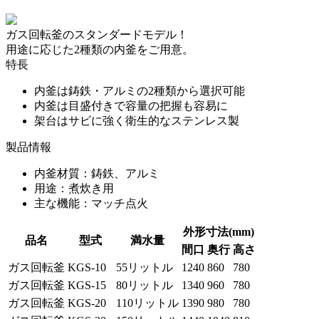
ガス回転釜のスタンダードモデル！
用途に応じた2種類の内釜をご用意。
特長
内釜は鋳鉄・アルミの2種類から選択可能
内釜は目盛付きで容量の把握も容易に
架台はサビに強く衛生的なステンレス製
製品情報
内釜材質：鋳鉄、アルミ
用途：煮炊き用
主な機能：マッチ点火
外形寸法(mm)
品名
型式
満水量
間口
奥行
高さ
ガス回転釜
KGS-10
55リットル
1240
860
780
ガス回転釜
KGS-15
80リットル
1340
960
780
ガス回転釜
KGS-20
110リットル
1390
980
780