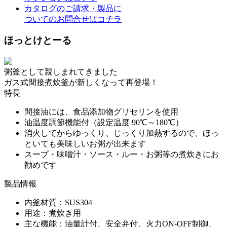
カタログのご請求・製品に
ついてのお問合せはコチラ
ほっとけとーる
粥釜として親しまれてきました
ガス式間接煮炊釜が新しくなって再登場！
特長
間接油には、食品添加物グリセリンを使用
油温度調節機能付（設定温度 90℃～180℃）
消火してからゆっくり、じっくり加熱するので、ほっ
といても美味しいお粥が出来ます
スープ・味噌汁・ソース・ルー・お粥等の煮炊きにお
勧めです
製品情報
内釜材質：SUS304
用途：煮炊き用
主な機能：油量計付、安全弁付、火力ON-OFF制御、