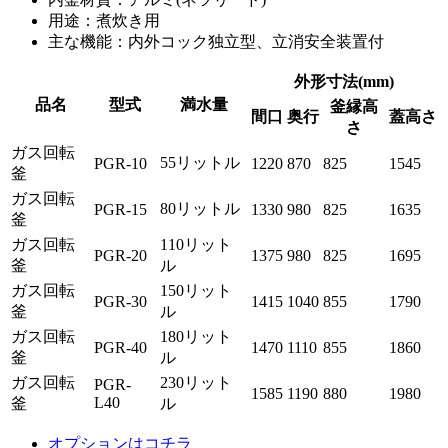
用途：煮炊き用
主な機能：内外コック独立型、立消安全装置付
外形寸法(mm)
品名
型式
満水量
釜縁高
間口
奥行
蓋高さ
さ
ガス回転
55リットル
PGR-10
1220
870
825
1545
釜
ガス回転
80リットル
PGR-15
1330
980
825
1635
釜
ガス回転
110リット
PGR-20
1375
980
825
1695
釜
ル
ガス回転
150リット
PGR-30
1415
1040
855
1790
釜
ル
ガス回転
180リット
PGR-40
1470
1110
855
1860
釜
ル
ガス回転
230リット
PGR-
1585
1190
880
1980
L40
釜
ル
オプションはコチラ