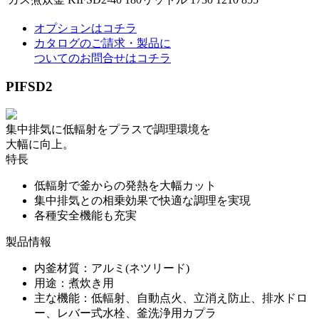
オプションはコチラ
カタログのご請求・製品に
ついてのお問合せはコチラ
PIFSD2
集中排気に低輻射をプラスで調理環境を
大幅に向上。
特長
低輻射で釜からの発熱を大幅カット
集中排気との相乗効果で快適な調理を実現
各種安全機能も充実
製品情報
内釜材質：アルミ(ネツリード)
用途：煮炊き用
主な機能：低輻射、自動点火、立消え防止、排水ドロ
ー、レバー式水栓、釜洗浄用カプラ