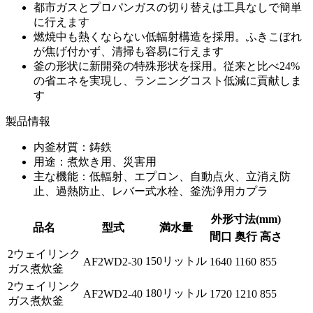
都市ガスとプロパンガスの切り替えは工具なしで簡単
に行えます
燃焼中も熱くならない低輻射構造を採用。ふきこぼれ
が焦げ付かず、清掃も容易に行えます
釜の形状に新開発の特殊形状を採用。従来と比べ24%
の省エネを実現し、ランニングコスト低減に貢献しま
す
製品情報
内釜材質：鋳鉄
用途：煮炊き用、災害用
主な機能：低輻射、エプロン、自動点火、立消え防
止、過熱防止、レバー式水栓、釜洗浄用カプラ
外形寸法(mm)
品名
型式
満水量
間口
奥行
高さ
2ウェイリンク
150リットル
AF2WD2-30
1640
1160
855
ガス煮炊釜
2ウェイリンク
180リットル
AF2WD2-40
1720
1210
855
ガス煮炊釜