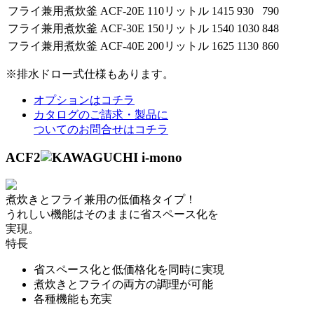
フライ兼用煮炊釜
ACF-20E
110リットル
1415
930
790
フライ兼用煮炊釜
ACF-30E
150リットル
1540
1030
848
フライ兼用煮炊釜
ACF-40E
200リットル
1625
1130
860
※排水ドロー式仕様もあります。
オプションはコチラ
カタログのご請求・製品に
ついてのお問合せはコチラ
ACF2
煮炊きとフライ兼用の低価格タイプ！
うれしい機能はそのままに省スペース化を
実現。
特長
省スペース化と低価格化を同時に実現
煮炊きとフライの両方の調理が可能
各種機能も充実