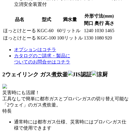
立消安全装置付
外形寸法(mm)
品名
型式
満水量
間口
奥行
高さ
ほっとけとーる
KGC-60
60リットル
1240
1030
1465
ほっとけとーる
KGC-100
100リットル
1330
1080
920
オプションはコチラ
カタログのご請求・製品に
ついてのお問合せはコチラ
2ウェイリンク ガス煮炊釜
災害時にも活躍！
工具なしで簡単に都市ガスとプロパンガスの切り替え可能な
「2ウェイ」のガス煮炊釜。
特長
通常時には都市ガス仕様、災害時にはプロパンガス仕
様で使用できます