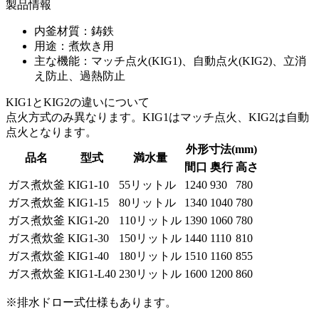
製品情報
内釜材質：鋳鉄
用途：煮炊き用
主な機能：マッチ点火(KIG1)、自動点火(KIG2)、立消
え防止、過熱防止
KIG1とKIG2の違いについて
点火方式のみ異なります。KIG1はマッチ点火、KIG2は自動
点火となります。
外形寸法(mm)
品名
型式
満水量
間口
奥行
高さ
ガス煮炊釜
KIG1-10
55リットル
1240
930
780
ガス煮炊釜
KIG1-15
80リットル
1340
1040
780
ガス煮炊釜
KIG1-20
110リットル
1390
1060
780
ガス煮炊釜
KIG1-30
150リットル
1440
1110
810
ガス煮炊釜
KIG1-40
180リットル
1510
1160
855
ガス煮炊釜
KIG1-L40
230リットル
1600
1200
860
※排水ドロー式仕様もあります。