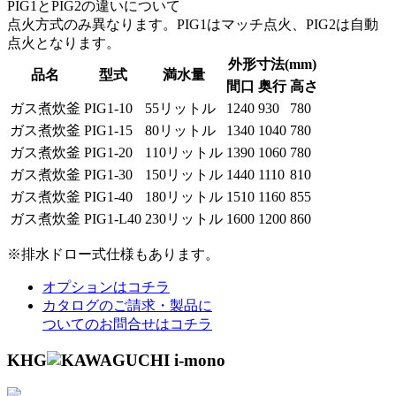
PIG1とPIG2の違いについて
点火方式のみ異なります。PIG1はマッチ点火、PIG2は自動
点火となります。
外形寸法(mm)
品名
型式
満水量
間口
奥行
高さ
ガス煮炊釜
PIG1-10
55リットル
1240
930
780
ガス煮炊釜
PIG1-15
80リットル
1340
1040
780
ガス煮炊釜
PIG1-20
110リットル
1390
1060
780
ガス煮炊釜
PIG1-30
150リットル
1440
1110
810
ガス煮炊釜
PIG1-40
180リットル
1510
1160
855
ガス煮炊釜
PIG1-L40
230リットル
1600
1200
860
※排水ドロー式仕様もあります。
オプションはコチラ
カタログのご請求・製品に
ついてのお問合せはコチラ
KHG