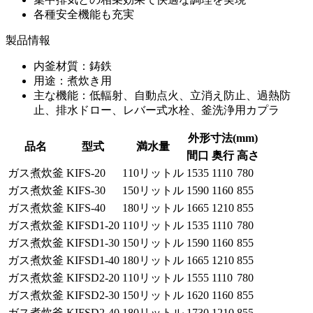
各種安全機能も充実
製品情報
内釜材質：鋳鉄
用途：煮炊き用
主な機能：低輻射、自動点火、立消え防止、過熱防
止、排水ドロー、レバー式水栓、釜洗浄用カプラ
外形寸法(mm)
品名
型式
満水量
間口
奥行
高さ
ガス煮炊釜
KIFS-20
110リットル
1535
1110
780
ガス煮炊釜
KIFS-30
150リットル
1590
1160
855
ガス煮炊釜
KIFS-40
180リットル
1665
1210
855
ガス煮炊釜
KIFSD1-20
110リットル
1535
1110
780
ガス煮炊釜
KIFSD1-30
150リットル
1590
1160
855
ガス煮炊釜
KIFSD1-40
180リットル
1665
1210
855
ガス煮炊釜
KIFSD2-20
110リットル
1555
1110
780
ガス煮炊釜
KIFSD2-30
150リットル
1620
1160
855
ガス煮炊釜
KIFSD2-40
180リットル
1730
1210
855