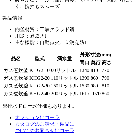
く、撹拌もスムーズ
製品情報
内釜材質：三層クラッド鋼
用途：煮炊き用
主な機能：自動点火、立消え防止
外形寸法(mm)
品名
型式
満水量
間口
奥行
高さ
ガス煮炊釜
KHG2-10
60リットル
1340
810
770
ガス煮炊釜
KHG2-20
110リットル
1390
860
790
ガス煮炊釜
KHG2-30
150リットル
1530
980
810
ガス煮炊釜
KHG2-40
200リットル
1615
1070
860
※排水ドロー式仕様もあります。
オプションはコチラ
カタログのご請求・製品に
ついてのお問合せはコチラ