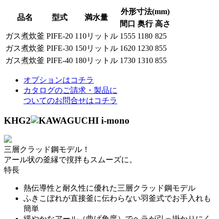
外形寸法(mm)
品名
型式
満水量
間口
奥行
高さ
ガス煮炊釜
PIFE-20
110リットル
1555
1180
825
ガス煮炊釜
PIFE-30
150リットル
1620
1230
855
ガス煮炊釜
PIFE-40
180リットル
1730
1310
855
オプションはコチラ
カタログのご請求・製品に
ついてのお問合せはコチラ
KHG2
三層クラッド鋼モデル！
アール状の釜縁で撹拌もスムーズに。
特長
熱伝導性と耐久性に優れた三層クラッド鋼モデル
ふきこぼれが直接釜に伝わらない羽釜式でお手入れも
簡単
緩やかなアール（曲げ角度）でヘラが引っ掛かりにく