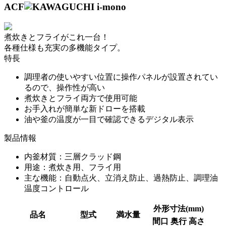
ACF
煮炊きとフライがこれ一台！
各種仕様も充実の多機能タイプ。
特長
調理者の使いやすい位置に操作パネルが設置されてい
るので、操作性が高い
煮炊きとフライ両方で使用可能
お手入れが簡単な新ドローを搭載
油や釜の温度が一目で確認できるデジタル表示
製品情報
内釜材質：三層クラッド鋼
用途：煮炊き用、フライ用
主な機能：自動点火、立消え防止、過熱防止、調理油
温度コントロール
外形寸法(mm)
品名
型式
満水量
間口
奥行
高さ