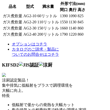
外形寸法(mm)
品名
型式
満水量
間口
奥行
高さ
ガス煮炊釜
AG2-10
60リットル
1390
1090
825
ガス煮炊釜
AG2-20
110リットル
1550
1130
845
ガス煮炊釜
AG2-30
150リットル
1660
1140
860
ガス煮炊釜
AG2-40
200リットル
1790
1220
860
オプションはコチラ
カタログのご請求・製品に
ついてのお問合せはコチラ
KIFSD2
涼厨認定製品！
集中排気に低輻射をプラスで調理環境を
大幅に向上。
特長
低輻射で釜からの発熱を大幅カット
集中排気との相乗効果で快適な調理を実現