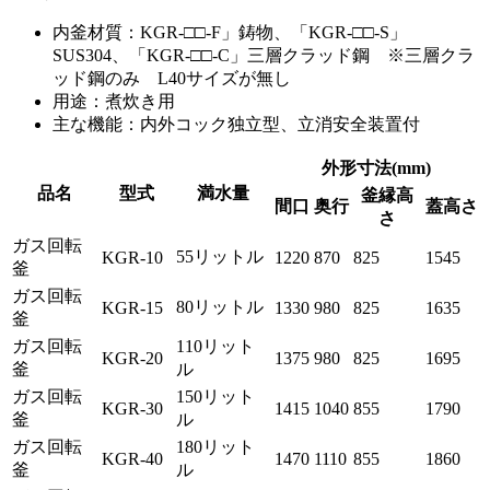
内釜材質：KGR-□□-F」鋳物、「KGR-□□-S」
SUS304、「KGR-□□-C」三層クラッド鋼 ※三層クラ
ッド鋼のみ L40サイズが無し
用途：煮炊き用
主な機能：内外コック独立型、立消安全装置付
外形寸法(mm)
品名
型式
満水量
釜縁高
間口
奥行
蓋高さ
さ
ガス回転
55リットル
KGR-10
1220
870
825
1545
釜
ガス回転
80リットル
KGR-15
1330
980
825
1635
釜
ガス回転
110リット
KGR-20
1375
980
825
1695
釜
ル
ガス回転
150リット
KGR-30
1415
1040
855
1790
釜
ル
ガス回転
180リット
KGR-40
1470
1110
855
1860
釜
ル