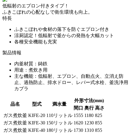
低輻射のエプロン付きタイプ！
ふきこぼれの心配なしで衛生環境も向上。
特長
ふきこぼれや食材の落下を防ぐエプロン付き
涼厨認定！低輻射で釜からの発熱を大幅カット
各種安全機能も充実
製品情報
内釜材質：鋳鉄
用途：煮炊き用
主な機能：低輻射、エプロン、自動点火、立消え防
止、過熱防止、排水ドロー、レバー式水栓、釜洗浄用
カプラ
外形寸法(mm)
品名
型式
満水量
間口
奥行
高さ
ガス煮炊釜
KIFE-20
110リットル
1555
1180
825
ガス煮炊釜
KIFE-30
150リットル
1620
1230
855
ガス煮炊釜
KIFE-40
180リットル
1730
1310
855